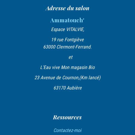
a
Adresse du salon
t
Ammatouch'
i
Espace VITALVIE,
o
19 rue Fontgiève
n
63000 Clermont-Ferrand.
d
et
e
L'Eau vive Mon magasin Bio
l
23 Avenue de Cournon,(Km lancé)
’
63170 Aubière
a
r
t
Ressources
i
Contactez-moi