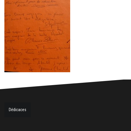
Dédicaces
N
a