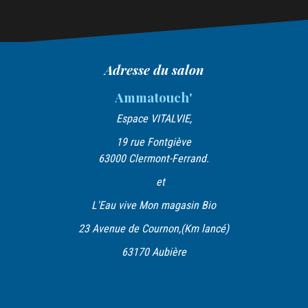
v
i
g
a
Adresse du salon
t
Ammatouch'
i
Espace VITALVIE,
o
19 rue Fontgiève
n
63000 Clermont-Ferrand.
d
et
e
L'Eau vive Mon magasin Bio
l
23 Avenue de Cournon,(Km lancé)
’
63170 Aubière
a
r