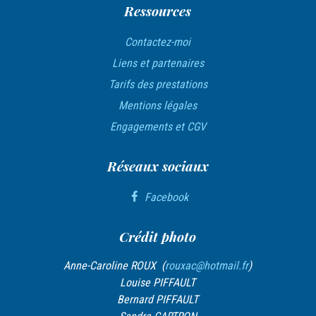
t
Ressources
i
Contactez-moi
c
Liens et partenaires
l
Tarifs des prestations
e
Mentions légales
Engagements et CGV
Réseaux sociaux
Facebook
Crédit photo
Anne-Caroline ROUX (
rouxac@hotmail.fr
)
Louise PIFFAULT
Bernard PIFFAULT