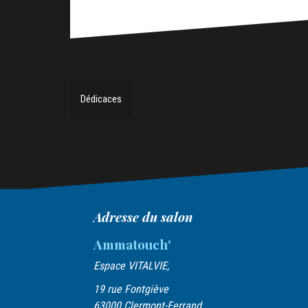
Dédicaces
N
a
v
i
g
Adresse du salon
a
t
Ammatouch'
i
Espace VITALVIE,
o
19 rue Fontgiève
63000 Clermont-Ferrand.