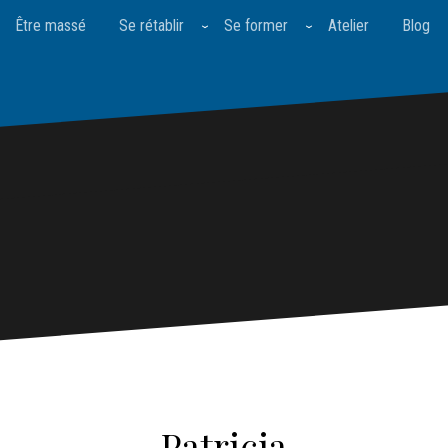
Être massé
Se rétablir
Se former
Atelier
Blog
Patricia