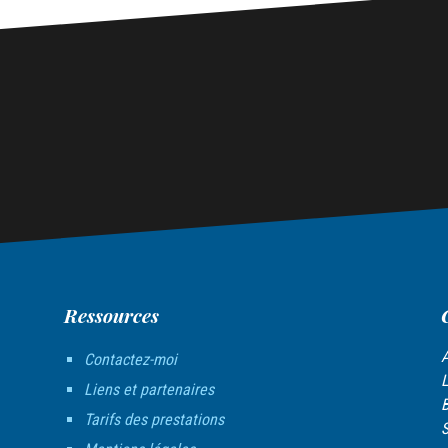
Ressources
A
Contactez-moi
L
Liens et partenaires
B
Tarifs des prestations