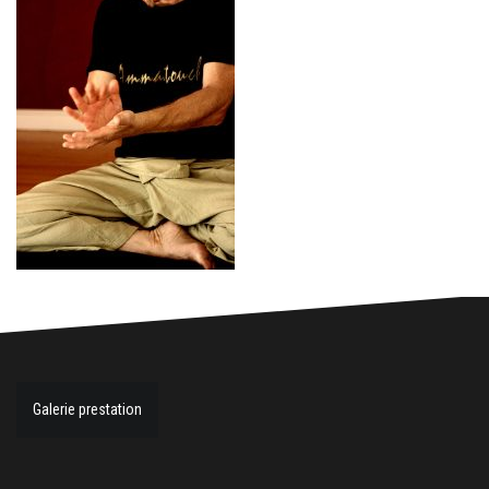
Galerie prestation
N
a