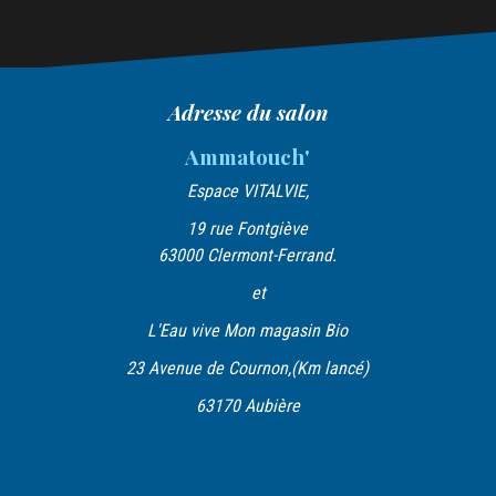
v
i
g
a
Adresse du salon
t
Ammatouch'
i
Espace VITALVIE,
o
19 rue Fontgiève
n
63000 Clermont-Ferrand.
d
et
e
L'Eau vive Mon magasin Bio
l
23 Avenue de Cournon,(Km lancé)
’
63170 Aubière
a
r