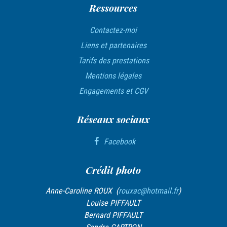
t
Ressources
i
Contactez-moi
c
Liens et partenaires
l
Tarifs des prestations
e
Mentions légales
Engagements et CGV
Réseaux sociaux
Facebook
Crédit photo
Anne-Caroline ROUX (
rouxac@hotmail.fr
)
Louise PIFFAULT
Bernard PIFFAULT