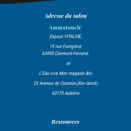
g
a
Adresse du salon
t
Ammatouch'
i
Espace VITALVIE,
o
19 rue Fontgiève
n
63000 Clermont-Ferrand.
d
et
e
L'Eau vive Mon magasin Bio
l
23 Avenue de Cournon,(Km lancé)
’
63170 Aubière
a
r
t
Ressources