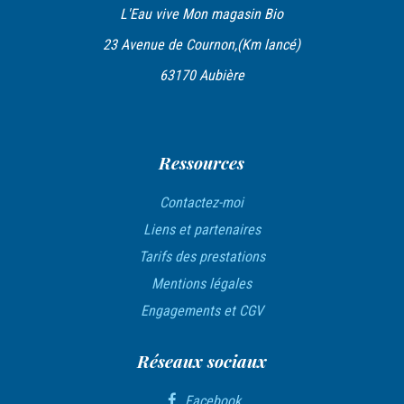
L'Eau vive Mon magasin Bio
l
23 Avenue de Cournon,(Km lancé)
’
63170 Aubière
a
r
t
Ressources
i
c
Contactez-moi
l
Liens et partenaires
Tarifs des prestations
e
Mentions légales
Engagements et CGV
Réseaux sociaux
Facebook