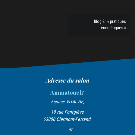
Blog 2 : « pratiques
N
énergétiques »
a
v
i
g
a
Adresse du salon
t
Ammatouch'
i
Espace VITALVIE,
o
19 rue Fontgiève
n
63000 Clermont-Ferrand.
d
et
e