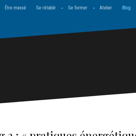
Être massé
Se rétablir
Se former
Atelier
Blog
g 2 : « pratiques énergétiqu