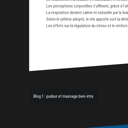
Les perceptions corporelles s’affinent, grâce à l
La respiration devient calme et naturelle par le bi
Selon le rythme adopté, le rite apporte soit la dét
Les effets sur la régulation du stress et le renforce
Blog 1 : pudeur et massage bien-être
N
a
v
i