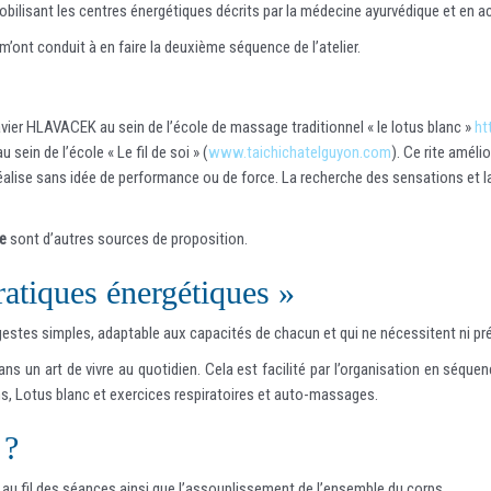
sant les centres énergétiques décrits par la médecine ayurvédique et en activant
 m’ont conduit à en faire la deuxième séquence de l’atelier.
Xavier HLAVACEK au sein de l’école de massage traditionnel « le lotus blanc »
ht
 sein de l’école « Le fil de soi » (
www.taichichatelguyon.com
). Ce rite améli
alise sans idée de performance ou de force. La recherche des sensations et la
re
sont d’autres sources de proposition.
pratiques énergétiques »
stes simples, adaptable aux capacités de chacun et qui ne nécessitent ni pré-
s dans un art de vivre au quotidien. Cela est facilité par l’organisation en s
ns, Lotus blanc et exercices respiratoires et auto-massages.
 ?
e au fil des séances ainsi que l’assouplissement de l’ensemble du corps.