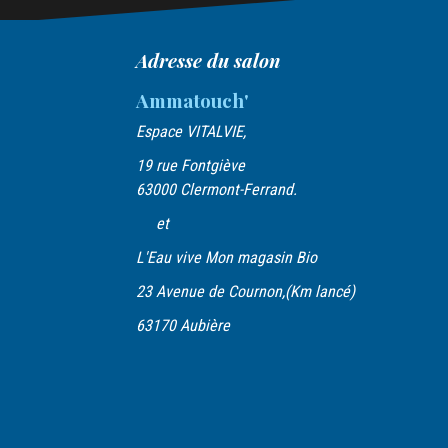
g
Adresse du salon
a
t
Ammatouch'
i
Espace VITALVIE,
o
19 rue Fontgiève
n
63000 Clermont-Ferrand.
d
et
e
L'Eau vive Mon magasin Bio
l
23 Avenue de Cournon,(Km lancé)
’
63170 Aubière
a
r
t