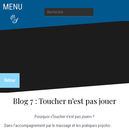
A
MENU
l
R
l
e
e
c
r
h
a
e
u
r
c
c
o
h
n
e
t
r
e
n
:
u
Blog 7 : Toucher n’est pas jouer
Pourquoi «Toucher n’est pas jouer» ?
Dans l’accompagnement par le massage et les pratiques psycho-