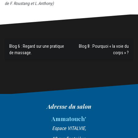
de F. Roustang et L.Anthony)
Blog 6 : Regard sur une pratique
Blog 8 : Pourquoi « la voie du
N
de massage.
corps » ?
a
v
i
g
a
Adresse du salon
t
Ammatouch'
i
Espace VITALVIE,
o