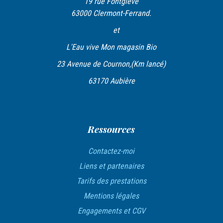
19 rue Fontgiève
n
63000 Clermont-Ferrand.
d
et
e
L'Eau vive Mon magasin Bio
l
23 Avenue de Cournon,(Km lancé)
’
63170 Aubière
a
r
t
Ressources
i
c
Contactez-moi
l
Liens et partenaires
Tarifs des prestations
e
Mentions légales
Engagements et CGV